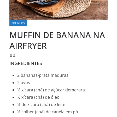
BOLINHOS
MUFFIN DE BANANA NA
AIRFRYER
INGREDIENTES
2 bananas-prata maduras
2 ovos
½ xícara (chá) de açúcar demerara
½ xícara (chá) de óleo
¼ de xícara (chá) de leite
½ colher (chá) de canela em pó