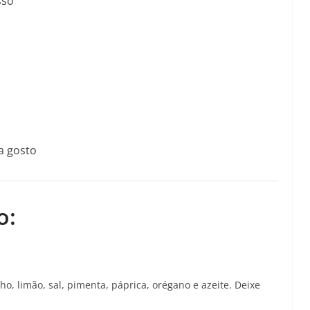
sso
 a gosto
o:
ho, limão, sal, pimenta, páprica, orégano e azeite. Deixe