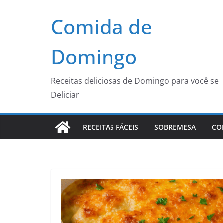
Pular
Comida de
para
o
conteúdo
Domingo
Receitas deliciosas de Domingo para você se
Deliciar
RECEITAS FÁCEIS
SOBREMESA
CO