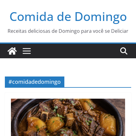
Pular
Comida de Domingo
para
o
conteúdo
Receitas deliciosas de Domingo para você se Deliciar
#comidadedomingo