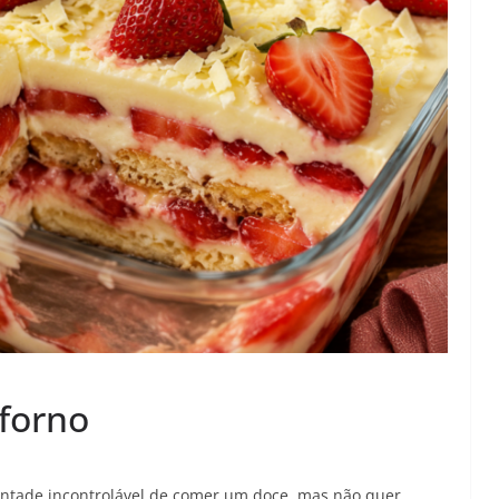
 forno
ntade incontrolável de comer um doce, mas não quer