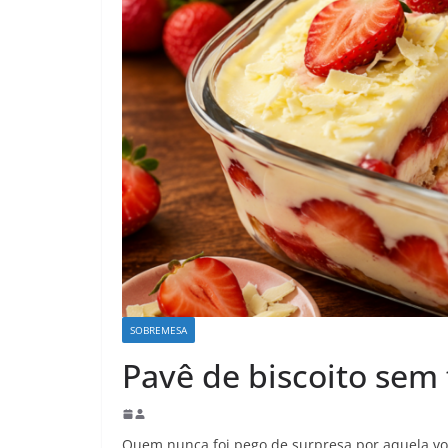
SOBREMESA
Pavê de biscoito sem
Quem nunca foi pego de surpresa por aquela vo