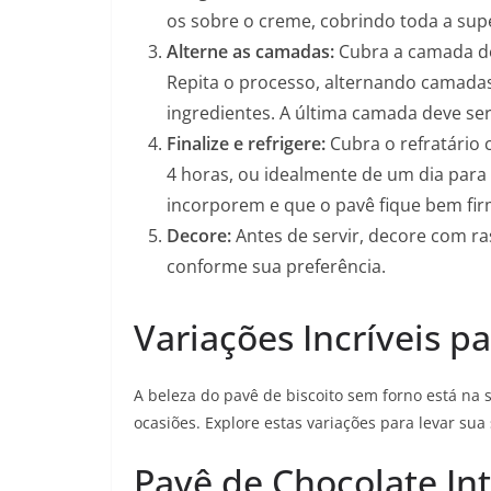
os sobre o creme, cobrindo toda a supe
Alterne as camadas:
Cubra a camada de
Repita o processo, alternando camadas
ingredientes. A última camada deve se
Finalize e refrigere:
Cubra o refratário c
4 horas, ou idealmente de um dia para 
incorporem e que o pavê fique bem fir
Decore:
Antes de servir, decore com ra
conforme sua preferência.
Variações Incríveis p
A beleza do pavê de biscoito sem forno está na 
ocasiões. Explore estas variações para levar su
Pavê de Chocolate In