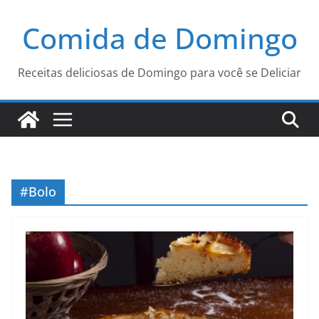
Pular
Comida de Domingo
para
o
conteúdo
Receitas deliciosas de Domingo para você se Deliciar
#Bolo