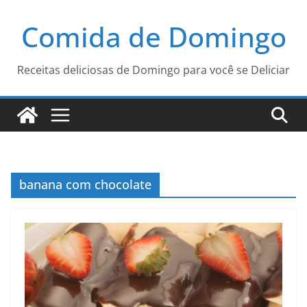
Pular
Comida de Domingo
para
o
conteúdo
Receitas deliciosas de Domingo para você se Deliciar
banana com chocolate